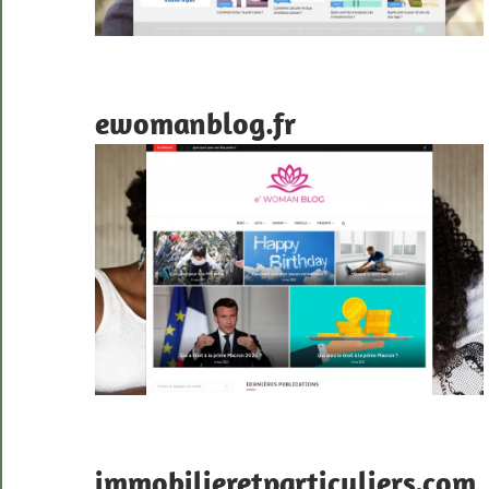
ewomanblog.fr
immobilieretparticuliers.com