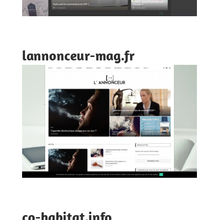
lannonceur-mag.fr
co-habitat.info