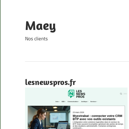
Skip
to
content
Maey
Nos clients
lesnewspros.fr