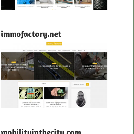
immofactory.net
mobilityinthecity.com